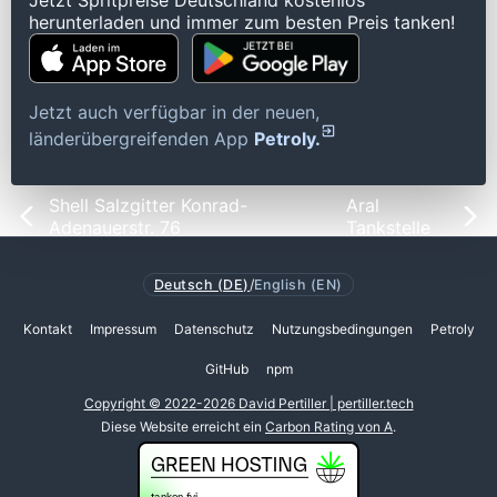
Jetzt Spritpreise Deutschland kostenlos
herunterladen und immer zum besten Preis tanken!
Jetzt auch verfügbar in der neuen,
länderübergreifenden App
Petroly.
Shell Salzgitter Konrad-
Aral
Adenauerstr. 76
Tankstelle
Deutsch (DE)
/
English (EN)
Kontakt
Impressum
Datenschutz
Nutzungsbedingungen
Petroly
GitHub
npm
Copyright © 2022-2026 David Pertiller | pertiller.tech
Diese Website erreicht ein
Carbon Rating von A
.