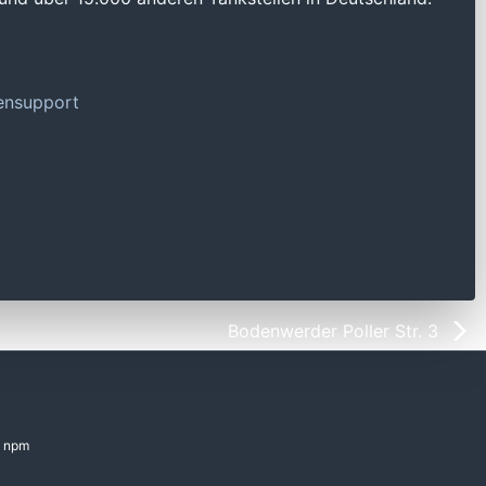
tensupport
Bodenwerder Poller Str. 3
npm