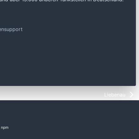
tensupport
Liebenau
npm