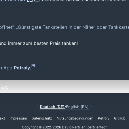
geöffnet“, „Günstigste Tankstellen in der Nähe“ oder Tankkar
 und immer zum besten Preis tanken!
den App
Petroly.
e eG
Deutsch (DE)
/
English (EN)
akt
Impressum
Datenschutz
Nutzungsbedingungen
Petroly
GitHub
Copyright © 2022-2026 David Pertiller | pertiller.tech