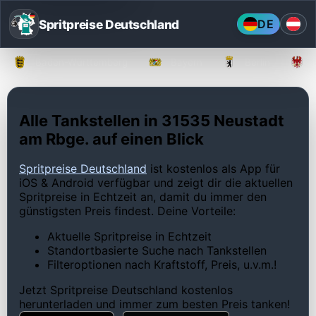
Spritpreise Deutschland
DE
Baden-Württemberg
Bayern
Berlin
Alle Tankstellen in 31535 Neustadt
am Rbge. auf einen Blick
Spritpreise Deutschland
ist kostenlos als App für
iOS & Android verfügbar und zeigt dir die aktuellen
Spritpreise in Echtzeit an, damit du immer den
günstigsten Preis findest. Deine Vorteile:
Aktuelle Spritpreise in Echtzeit
Standortbasierte Suche nach Tankstellen
Filteroptionen nach Kraftstoff, Preis, u.v.m.!
Jetzt Spritpreise Deutschland kostenlos
herunterladen und immer zum besten Preis tanken!