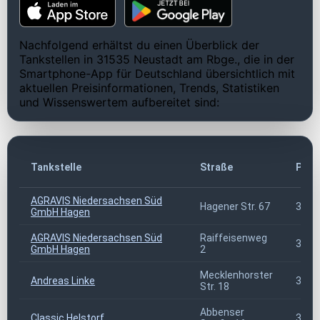
Nachfolgend erhältst du einen Überblick der
Tankstellen in 31535 Neustadt am Rbge., die in der
Smartphone-App für Deutschland übersichtlich mit
aktuellen Preisinformationen, Trends, Statistiken
und Wissenswertem aufbereitet sind:
Tankstelle
Straße
PLZ
AGRAVIS Niedersachsen Süd
Hagener Str. 67
3153
GmbH Hagen
AGRAVIS Niedersachsen Süd
Raiffeisenweg
3153
GmbH Hagen
2
Mecklenhorster
Andreas Linke
3153
Str. 18
Abbenser
Classic Helstorf
3153