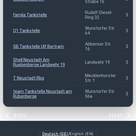
Straße 16
Rudolf-Diesel-
famila Tankstelle
3153
Ring 32
Wunstorfer Str.
Q1 Tankstelle
3153
64
Abbenser Str.
SB Tankstelle Ulf Bertram
3153
16
Shell Neustadt Am
Landwehr 19
3153
Ruebenberge Landwehr 19
Mecklenhorster
T Neustadt Rbg
3153
Str. 1
team Tankstelle Neustadt am
Wunstorfer Str.
3153
Rübenberge
56a
31515
31542
Deutsch (DE)
/
English (EN)