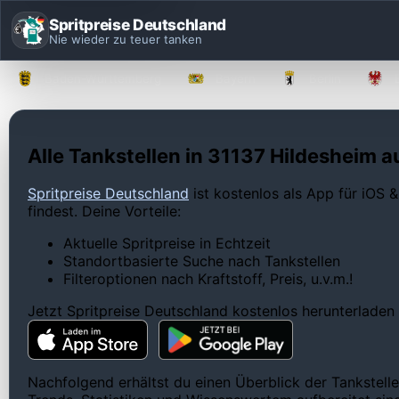
Spritpreise Deutschland
Nie wieder zu teuer tanken
Baden-Württemberg
Bayern
Berlin
Alle Tankstellen in 31137 Hildesheim au
Spritpreise Deutschland
ist kostenlos als App für iOS &
findest. Deine Vorteile:
Aktuelle Spritpreise in Echtzeit
Standortbasierte Suche nach Tankstellen
Filteroptionen nach Kraftstoff, Preis, u.v.m.!
Jetzt Spritpreise Deutschland kostenlos herunterladen
Nachfolgend erhältst du einen Überblick der Tankstelle