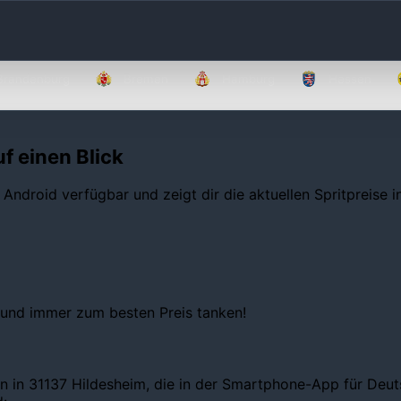
Brandenburg
Bremen
Hamburg
Hessen
f einen Blick
 Android verfügbar und zeigt dir die aktuellen Spritpreise 
 und immer zum besten Preis tanken!
n in 31137 Hildesheim, die in der Smartphone-App für Deuts