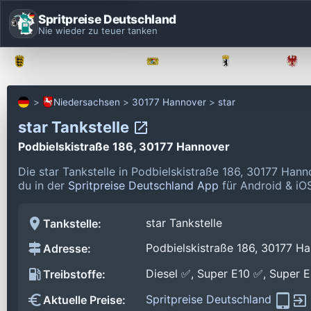
Spritpreise Deutschland
Nie wieder zu teuer tanken
Baden-Württemberg
Bayern
Berlin
Niedersachsen
30177 Hannover
star
star Tankstelle
Podbielskistraße 186, 30177 Hannover
Die star Tankstelle in Podbielskistraße 186, 30177 Han
du in der
Spritpreise Deutschland App
für Android & iOS
star Tankstelle
Tankstelle:
Podbielskistraße 186, 30177 H
Adresse:
Diesel ✅, Super E10 ✅, Super 
Treibstoffe:
Spritpreise Deutschland
Aktuelle Preise: