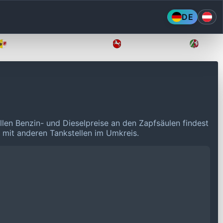
DE
Mecklenburg-Vorpommern
Niedersachsen
Nordr
llen Benzin- und Dieselpreise an den Zapfsäulen findest
n mit anderen Tankstellen im Umkreis.