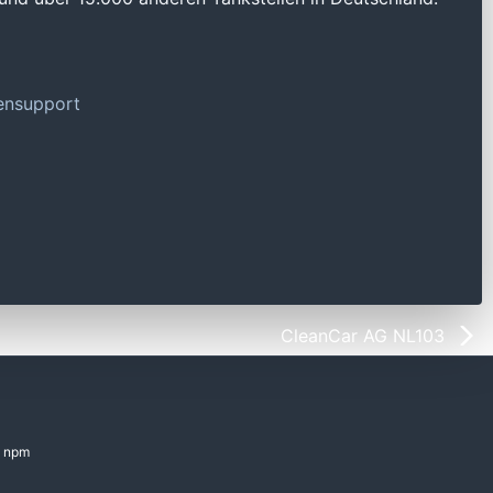
tensupport
CleanCar AG NL103
npm