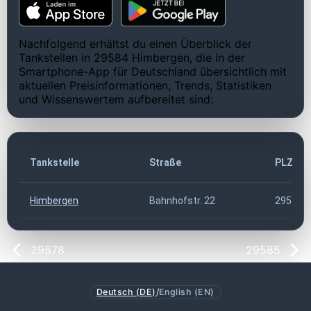
Nachfolgend erhältst du einen Überblick der
Tankstellen in 29584 Himbergen, die in der
Smartphone-App für Deutschland übersichtlich mit
aktuellen Preisinformationen, Trends, Statistiken
und Wissenswertem aufbereitet sind:
Tankstelle
Straße
PLZ
Himbergen
Bahnhofstr. 22
29584
29578
29585
Deutsch (DE)
/
English (EN)