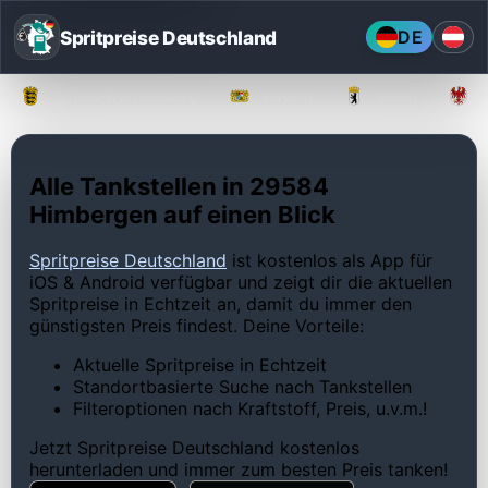
Spritpreise Deutschland
DE
Baden-Württemberg
Bayern
Berlin
Alle Tankstellen in 29584
Himbergen auf einen Blick
Spritpreise Deutschland
ist kostenlos als App für
iOS & Android verfügbar und zeigt dir die aktuellen
Spritpreise in Echtzeit an, damit du immer den
günstigsten Preis findest. Deine Vorteile:
Aktuelle Spritpreise in Echtzeit
Standortbasierte Suche nach Tankstellen
Filteroptionen nach Kraftstoff, Preis, u.v.m.!
Jetzt Spritpreise Deutschland kostenlos
herunterladen und immer zum besten Preis tanken!