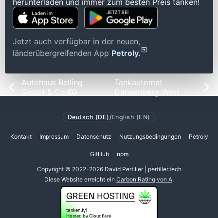
herunterladen und immer zum besten Preis tanken!
Jetzt auch verfügbar in der neuen,
länderübergreifenden App
Petroly.
Autohaus Belling
Tankautomat
GmbH & Co.KG
Dannenberg West
Deutsch (DE)
/
English (EN)
Kontakt
Impressum
Datenschutz
Nutzungsbedingungen
Petroly
GitHub
npm
Copyright © 2022-2026 David Pertiller | pertiller.tech
Diese Website erreicht ein
Carbon Rating von A
.