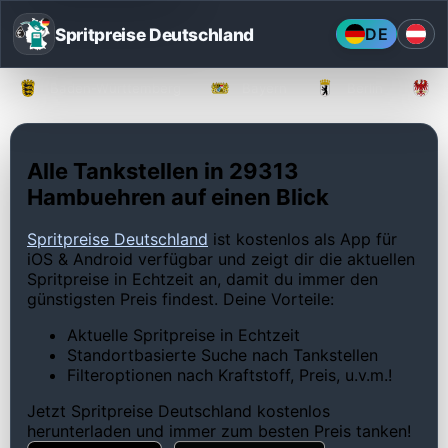
Spritpreise Deutschland
DE
Baden-Württemberg
Bayern
Berlin
Alle Tankstellen in 29313
Hambuehren auf einen Blick
Spritpreise Deutschland
ist kostenlos als App für
iOS & Android verfügbar und zeigt dir die aktuellen
Spritpreise in Echtzeit an, damit du immer den
günstigsten Preis findest. Deine Vorteile:
Aktuelle Spritpreise in Echtzeit
Standortbasierte Suche nach Tankstellen
Filteroptionen nach Kraftstoff, Preis, u.v.m.!
Jetzt Spritpreise Deutschland kostenlos
herunterladen und immer zum besten Preis tanken!