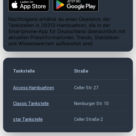
Nachfolgend erhältst du einen Überblick der
Tankstellen in 29313 Hambuehren, die in der
Smartphone-App für Deutschland übersichtlich mit
aktuellen Preisinformationen, Trends, Statistiken
und Wissenswertem aufbereitet sind:
Tankstelle
Straße
PLZ
Access Hambuehren
Celler Str. 27
293
Classic Tankstelle
Nienburger Str. 10
293
star Tankstelle
Celler Straße 2
293