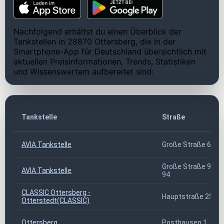
Nachfolgend erhältst du einen Überblick der
Tankstellen in 28870 Ottersberg, die in der
Smartphone-App für Deutschland übersichtlich mit
aktuellen Preisinformationen, Trends, Statistiken
und Wissenswertem aufbereitet sind:
Tankstelle
Straße
AVIA Tankstelle
Große Straße 6
Große Straße 92-
AVIA Tankstelle
94
CLASSIC Ottersberg -
Hauptstraße 25
Otterstedt(CLASSIC)
Ottersberg
Posthausen 1