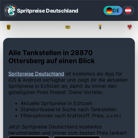
Spritpreise Deutschland
DE
Baden-Württemberg
Bayern
Berlin
Alle Tankstellen in 28870
Ottersberg auf einen Blick
Spritpreise Deutschland
ist kostenlos als App für
iOS & Android verfügbar und zeigt dir die aktuellen
Spritpreise in Echtzeit an, damit du immer den
günstigsten Preis findest. Deine Vorteile:
Aktuelle Spritpreise in Echtzeit
Standortbasierte Suche nach Tankstellen
Filteroptionen nach Kraftstoff, Preis, u.v.m.!
Jetzt Spritpreise Deutschland kostenlos
herunterladen und immer zum besten Preis tanken!