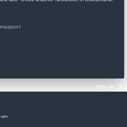
tensupport
Raisa eG
npm