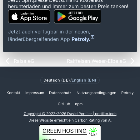
Jetzt Spritpreise Deutschland kostenlos
herunterladen und immer zum besten Preis tanken!
Jetzt auch verfügbar in der neuen,
länderübergreifenden App
Petroly.
Raisa eG
Raiffeisen Weser-Elbe eG
Deutsch (DE)
/
English (EN)
Kontakt
Impressum
Datenschutz
Nutzungsbedingungen
Petroly
GitHub
npm
Copyright © 2022-2026 David Pertiller | pertiller.tech
Diese Website erreicht ein
Carbon Rating von A
.