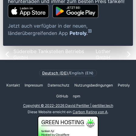
herunterladen und immer zum besten Preis tanken!
Jetzt auch verfügbar in der neuen,
länderübergreifenden App
Petroly.
Süderelbe Tankstellen Betriebs
Lother
GmbH
GmbH
Deutsch (DE)
/
English (EN)
Kontakt
Impressum
Datenschutz
Nutzungsbedingungen
Petroly
GitHub
npm
Copyright © 2022-2026 David Pertiller | pertiller.tech
Diese Website erreicht ein
Carbon Rating von A
.