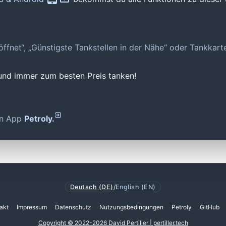
geöffnet“, „Günstigste Tankstellen in der Nähe“ oder Tankkar
 und immer zum besten Preis tanken!
den App
Petroly.
Deutsch (DE)
/
English (EN)
akt
Impressum
Datenschutz
Nutzungsbedingungen
Petroly
GitHub
Copyright © 2022-2026 David Pertiller | pertiller.tech