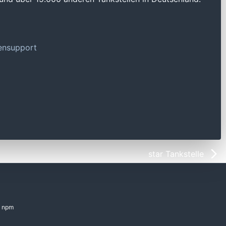
tensupport
star Tankstelle
npm