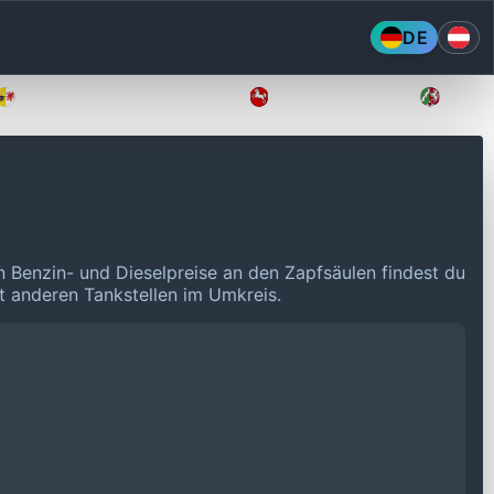
DE
Mecklenburg-Vorpommern
Niedersachsen
Nordr
n Benzin- und Dieselpreise an den Zapfsäulen findest du
it anderen Tankstellen im Umkreis.