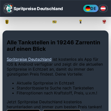
Spritpreise Deutschland
DE
Baden-Württemberg
Bayern
Berlin
Alle Tankstellen in 19246 Zarrentin
auf einen Blick
Spritpreise Deutschland
ist kostenlos als App für
iOS & Android verfügbar und zeigt dir die aktuellen
Spritpreise in Echtzeit an, damit du immer den
günstigsten Preis findest. Deine Vorteile:
Aktuelle Spritpreise in Echtzeit
Standortbasierte Suche nach Tankstellen
Filteroptionen nach Kraftstoff, Preis, u.v.m.!
Jetzt Spritpreise Deutschland kostenlos
herunterladen und immer zum besten Preis tanken!