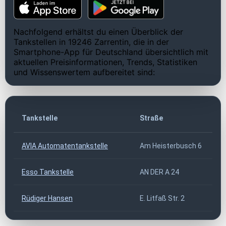
Nachfolgend erhältst du einen Überblick der
Tankstellen in 19246 Zarrentin, die in der
Smartphone-App für Deutschland übersichtlich mit
aktuellen Preisinformationen, Trends, Statistiken
und Wissenswertem aufbereitet sind:
Tankstelle
Straße
AVIA Automatentankstelle
Am Heisterbusch 6
Esso Tankstelle
AN DER A 24
Rüdiger Hansen
E. Litfaß Str. 2