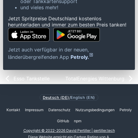
oder Tankkartensupport
und vieles mehr!
Jetzt Spritpreise Deutschland kostenlos
herunterladen und immer zum besten Preis tanken!
Jetzt auch verfügbar in der neuen,
länderübergreifenden App
Petroly.
Esso Tankstelle
TotalEnergies Wittenburg
Deutsch (DE)
/
English (EN)
Kontakt
Impressum
Datenschutz
Nutzungsbedingungen
Petroly
GitHub
npm
Copyright © 2022-2026 David Pertiller | pertiller.tech
Diese Website erreicht ein
Carbon Rating von A
.