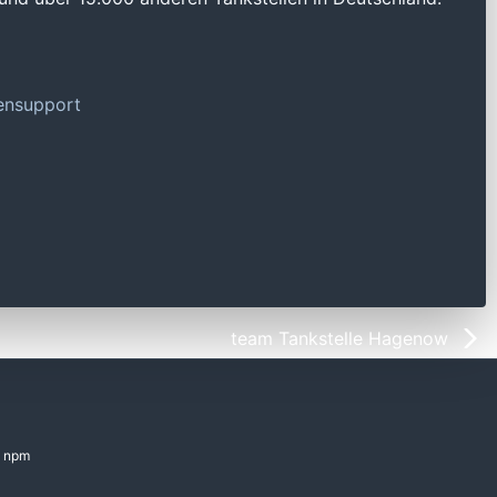
tensupport
team Tankstelle Hagenow
npm