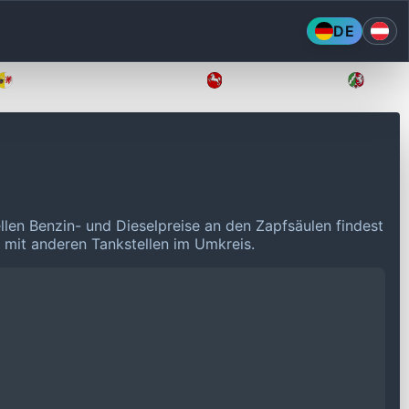
DE
Mecklenburg-Vorpommern
Niedersachsen
Nordr
llen Benzin- und Dieselpreise an den Zapfsäulen findest
n mit anderen Tankstellen im Umkreis.