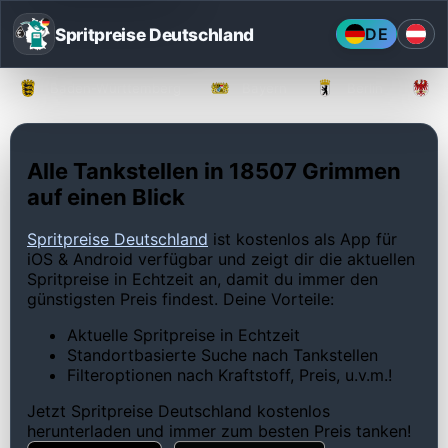
Spritpreise Deutschland
DE
Baden-Württemberg
Bayern
Berlin
Alle Tankstellen in 18507 Grimmen
auf einen Blick
Spritpreise Deutschland
ist kostenlos als App für
iOS & Android verfügbar und zeigt dir die aktuellen
Spritpreise in Echtzeit an, damit du immer den
günstigsten Preis findest. Deine Vorteile:
Aktuelle Spritpreise in Echtzeit
Standortbasierte Suche nach Tankstellen
Filteroptionen nach Kraftstoff, Preis, u.v.m.!
Jetzt Spritpreise Deutschland kostenlos
herunterladen und immer zum besten Preis tanken!