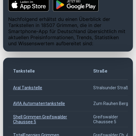
Nachfolgend erhältst du einen Überblick der
Tankstellen in 18507 Grimmen, die in der
Smartphone-App für Deutschland übersichtlich mit
aktuellen Preisinformationen, Trends, Statistiken
und Wissenswertem aufbereitet sind:
Tankstelle
Straße
Aral Tankstelle
Stralsunder Straße 4
AVIA Automatentankstelle
Zum Rauhen Berg 40
Shell Grimmen Greifswalder
Greifswalder
Chaussee 5
Chaussee 5
TotalEnergies Grimmen
Greifswalder Ch. 4