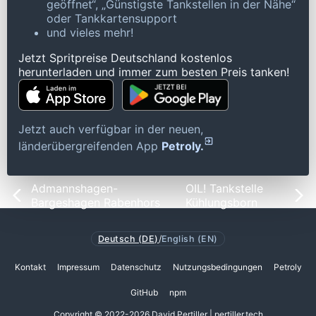
geöffnet“, „Günstigste Tankstellen in der Nähe“
oder Tankkartensupport
und vieles mehr!
Jetzt Spritpreise Deutschland kostenlos
herunterladen und immer zum besten Preis tanken!
Jetzt auch verfügbar in der neuen,
länderübergreifenden App
Petroly.
Admannshagen-
OIL! Tankstelle
Bargeshagen Rabenhors
Kühlungsborn
Deutsch (DE)
/
English (EN)
Kontakt
Impressum
Datenschutz
Nutzungsbedingungen
Petroly
GitHub
npm
Copyright © 2022-2026 David Pertiller | pertiller.tech