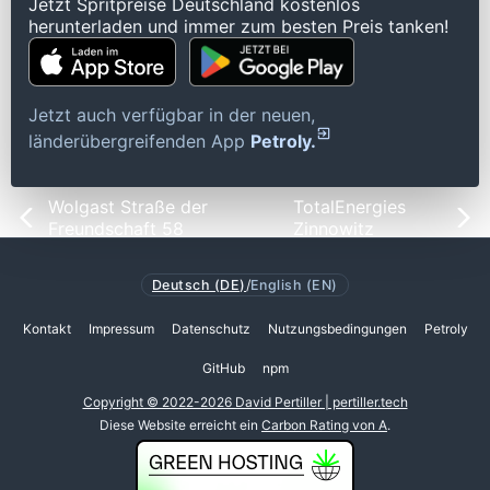
Jetzt Spritpreise Deutschland kostenlos
herunterladen und immer zum besten Preis tanken!
Jetzt auch verfügbar in der neuen,
länderübergreifenden App
Petroly.
Wolgast Straße der
TotalEnergies
Freundschaft 58
Zinnowitz
Deutsch (DE)
/
English (EN)
Kontakt
Impressum
Datenschutz
Nutzungsbedingungen
Petroly
GitHub
npm
Copyright © 2022-2026 David Pertiller | pertiller.tech
Diese Website erreicht ein
Carbon Rating von A
.