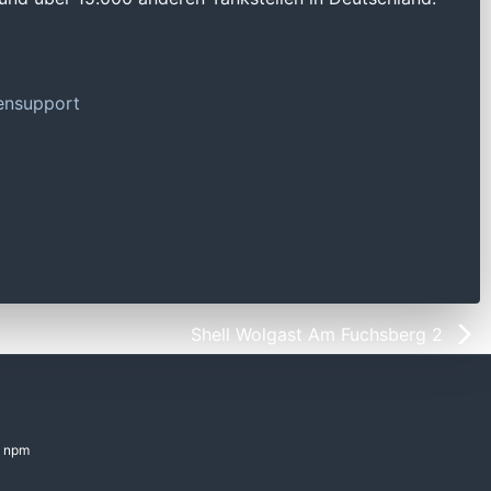
tensupport
Shell Wolgast Am Fuchsberg 2
npm