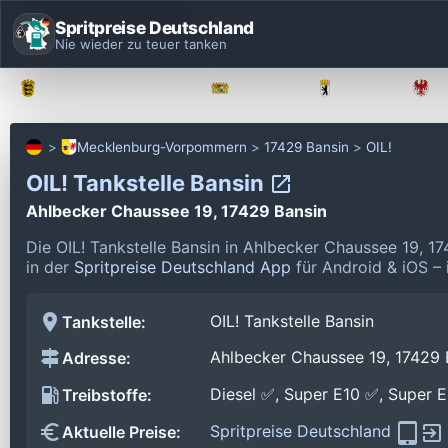
Spritpreise Deutschland
Nie wieder zu teuer tanken
Baden-Württemberg
Bayern
Berlin
Mecklenburg-Vorpommern
17429 Bansin
OIL!
OIL! Tankstelle Bansin
Ahlbecker Chaussee 19, 17429 Bansin
Die OIL! Tankstelle Bansin in Ahlbecker Chaussee 19, 1
in der
Spritpreise Deutschland App
für Android & iOS – 
OIL! Tankstelle Bansin
Tankstelle:
Ahlbecker Chaussee 19, 17429 
Adresse:
Diesel ✅, Super E10 ✅, Super 
Treibstoffe:
Spritpreise Deutschland
Aktuelle Preise: