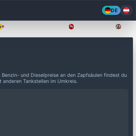
DE
Mecklenburg-Vorpommern
Niedersachsen
Nordr
n Benzin- und Dieselpreise an den Zapfsäulen findest du
it anderen Tankstellen im Umkreis.