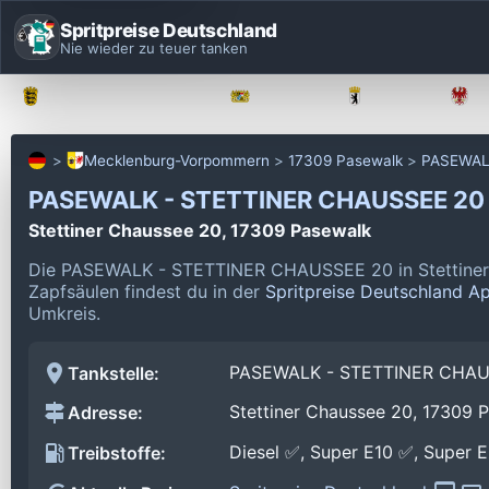
Spritpreise Deutschland
Nie wieder zu teuer tanken
Baden-Württemberg
Bayern
Berlin
Mecklenburg-Vorpommern
17309 Pasewalk
PASEWAL
PASEWALK - STETTINER CHAUSSEE 2
Stettiner Chaussee 20, 17309 Pasewalk
Die PASEWALK - STETTINER CHAUSSEE 20 in Stettiner 
Zapfsäulen findest du in der
Spritpreise Deutschland A
Umkreis.
PASEWALK - STETTINER CHAU
Tankstelle:
Stettiner Chaussee 20, 17309 
Adresse:
Diesel ✅, Super E10 ✅, Super 
Treibstoffe: