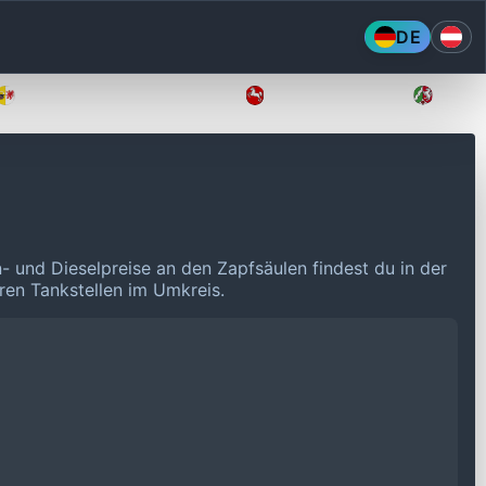
DE
Mecklenburg-Vorpommern
Niedersachsen
Nordr
n- und Dieselpreise an den Zapfsäulen findest du in der
eren Tankstellen im Umkreis.