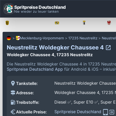
Spritpreise Deutschland
Nie wieder zu teuer tanken
Baden-Württemberg
Bayern
Berlin
Mecklenburg-Vorpommern
17235 Neustrelitz
Neustre
Neustrelitz Woldegker Chaussee 4
Woldegker Chaussee 4, 17235 Neustrelitz
Die Neustrelitz Woldegker Chaussee 4 in 17235 Neustre
Spritpreise Deutschland App
für Android & iOS – inklus
Neustrelitz Woldegker Chausse
Tankstelle:
Woldegker Chaussee 4, 17235 N
Adresse:
Diesel ✅, Super E10 ✅, Super 
Treibstoffe:
Spritpreise Deutschland
Aktuelle Preise: