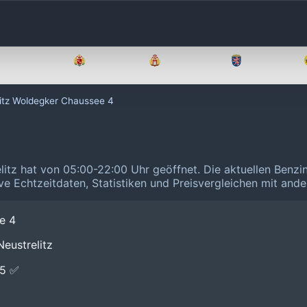
Brandenburg
Bremen
Hamburg
Hessen
litz Woldegker Chaussee 4
litz hat von 05:00-22:00 Uhr geöffnet.
Die aktuellen Benzi
ive Echtzeitdaten, Statistiken und Preisvergleichen mit and
e 4
eustrelitz
E5 ✅