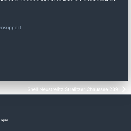
tensupport
Shell Neustrelitz Strelitzer Chaussee 239
npm