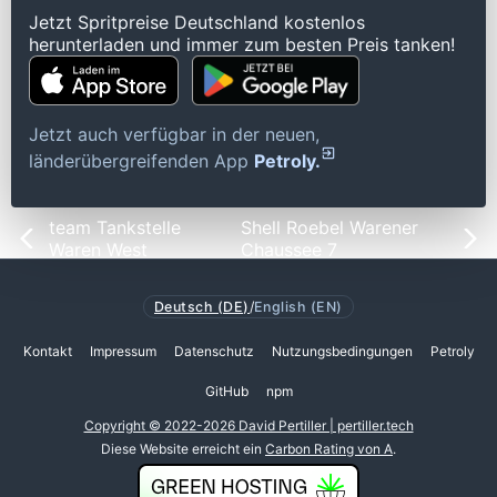
Jetzt Spritpreise Deutschland kostenlos
herunterladen und immer zum besten Preis tanken!
Jetzt auch verfügbar in der neuen,
länderübergreifenden App
Petroly.
team Tankstelle
Shell Roebel Warener
Waren West
Chaussee 7
Deutsch (DE)
/
English (EN)
Kontakt
Impressum
Datenschutz
Nutzungsbedingungen
Petroly
GitHub
npm
Copyright © 2022-2026 David Pertiller | pertiller.tech
Diese Website erreicht ein
Carbon Rating von A
.