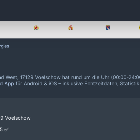
Brandenburg
Bremen
Hamburg
Hessen
rgies
d West, 17129 Voelschow hat rund um die Uhr (00:00-24:0
nd App
für Android & iOS – inklusive Echtzeitdaten, Statisti
29 Voelschow
E5 ✅