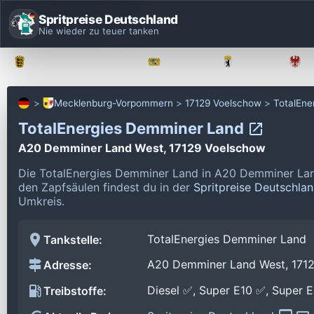
Spritpreise Deutschland
Nie wieder zu teuer tanken
Baden-Württemberg
Bayern
Berlin
Mecklenburg-Vorpommern
17129 Voelschow
TotalEne
TotalEnergies Demminer Land
A20 Demminer Land West, 17129 Voelschow
Die TotalEnergies Demminer Land in A20 Demminer Lan
den Zapfsäulen findest du in der
Spritpreise Deutschla
Umkreis.
TotalEnergies Demminer Land
Tankstelle:
A20 Demminer Land West, 171
Adresse:
Diesel ✅, Super E10 ✅, Super 
Treibstoffe: