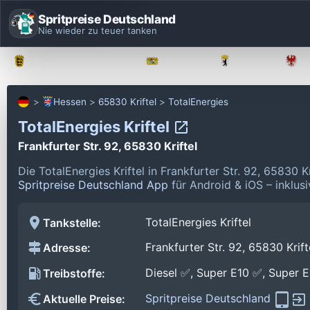
Spritpreise Deutschland
Nie wieder zu teuer tanken
Baden-Württemberg
Bayern
Berlin
Hessen
65830 Kriftel
TotalEnergies
TotalEnergies Kriftel
Frankfurter Str. 92, 65830 Kriftel
Die TotalEnergies Kriftel in Frankfurter Str. 92, 65830 
Spritpreise Deutschland App
für Android & iOS – inklus
TotalEnergies Kriftel
Tankstelle:
Frankfurter Str. 92, 65830 Krift
Adresse:
Diesel ✅, Super E10 ✅, Super 
Treibstoffe:
Spritpreise Deutschland
Aktuelle Preise: