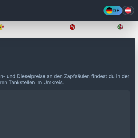
DE
Mecklenburg-Vorpommern
Niedersachsen
Nordr
in- und Dieselpreise an den Zapfsäulen findest du in der
eren Tankstellen im Umkreis.