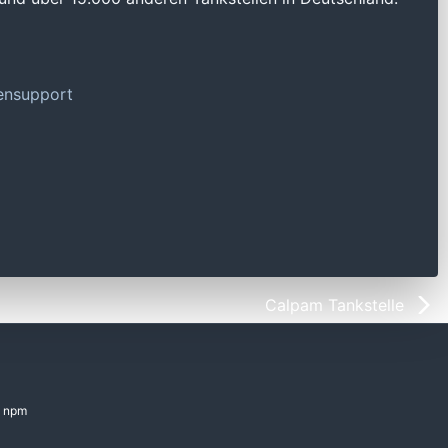
tensupport
Calpam Tankstelle
npm