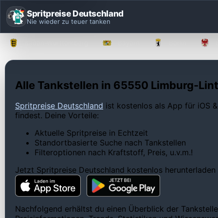
Spritpreise Deutschland
Nie wieder zu teuer tanken
Baden-Württemberg
Bayern
Berlin
Alle Tankstellen in 65550 Limburg-Lint
Spritpreise Deutschland
ist kostenlos als App für iOS &
findest. Deine Vorteile:
Aktuelle Spritpreise in Echtzeit
Standortbasierte Suche nach Tankstellen
Filteroptionen nach Kraftstoff, Preis, u.v.m.!
Jetzt Spritpreise Deutschland kostenlos herunterladen
Nachfolgend erhältst du einen Überblick der Tankstell