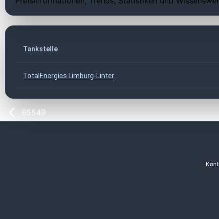
Preisinformationen, Trends, Statistiken und Wissenswer
Tankstelle
TotalEnergies Limburg-Linter
65549
Kont