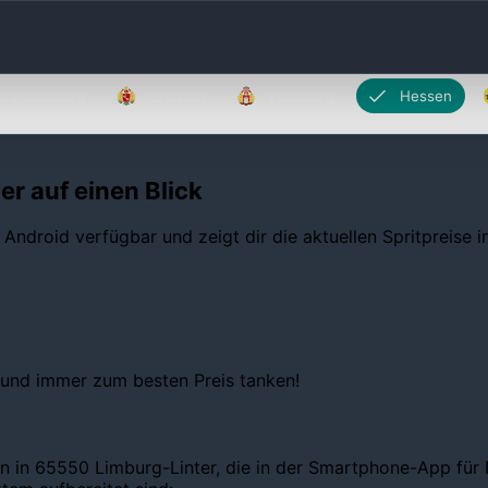
Brandenburg
Bremen
Hamburg
Hessen
er auf einen Blick
 Android verfügbar und zeigt dir die aktuellen Spritpreise 
 und immer zum besten Preis tanken!
en in 65550 Limburg-Linter, die in der Smartphone-App für 