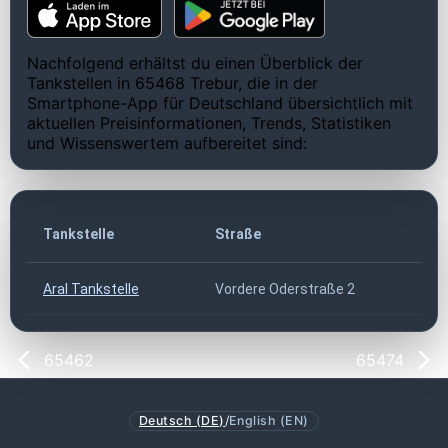
Nachfolgend erhältst du einen Überblick der
Tankstellen in 65468 Trebur, die in der
Smartphone-App für Deutschland übersichtlich mit
aktuellen Preisinformationen, Trends, Statistiken
und Wissenswertem aufbereitet sind:
Tankstelle
Straße
Aral Tankstelle
Vordere Oderstraße 2
65462
65474
Deutsch (DE)
/
English (EN)