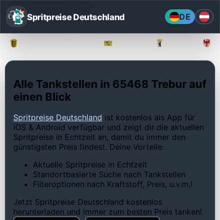
Spritpreise Deutschland
DE
Baden-Württemberg
Bayern
Berlin
Alle Tankstellen in 65468 Trebur auf
einen Blick
Spritpreise Deutschland
ist kostenlos als App für
iOS & Android verfügbar und zeigt dir die aktuellen
Spritpreise in Echtzeit an, damit du immer den
günstigsten Preis findest. Deine Vorteile:
Aktuelle Spritpreise in Echtzeit
Standortbasierte Suche nach Tankstellen
Filteroptionen nach Kraftstoff, Preis, u.v.m.!
Jetzt Spritpreise Deutschland kostenlos
herunterladen und immer zum besten Preis tanken!