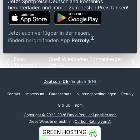
Jetzt Spritpreise Deutschland kostenlos
herunterladen und immer zum besten Preis tanken!
Jetzt auch verfügbar in der neuen,
länderübergreifenden App
Petroly.
Esso
Shell Wiesbaden Sonnenberger
Tankstelle
Str. 82
Deutsch (DE)
/
English (EN)
Kontakt
Impressum
Datenschutz
Nutzungsbedingungen
Petroly
GitHub
npm
Copyright © 2022-2026 David Pertiller | pertiller.tech
Diese Website erreicht ein
Carbon Rating von A
.