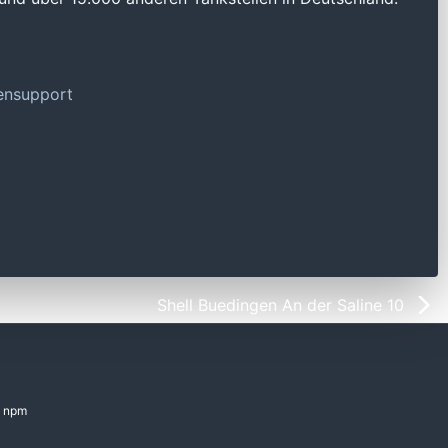
tensupport
Shell Buedingen An der Saline 10
npm