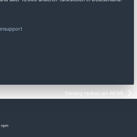
tensupport
Günstig tanken am REWE
npm