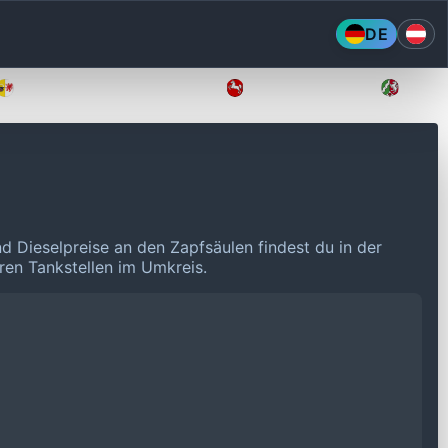
DE
Mecklenburg-Vorpommern
Niedersachsen
Nordr
nd Dieselpreise an den Zapfsäulen findest du in der
eren Tankstellen im Umkreis.