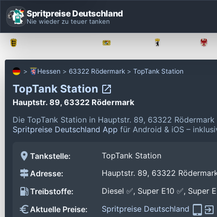
Spritpreise Deutschland
Nie wieder zu teuer tanken
Baden-Württemberg
Bayern
Berlin
Hessen
63322 Rödermark
TopTank Station
TopTank Station
Hauptstr. 89, 63322 Rödermark
Die TopTank Station in Hauptstr. 89, 63322 Rödermark
Spritpreise Deutschland App
für Android & iOS – inklus
TopTank Station
Tankstelle:
Hauptstr. 89, 63322 Rödermar
Adresse:
Diesel ✅, Super E10 ✅, Super 
Treibstoffe:
Spritpreise Deutschland
Aktuelle Preise: