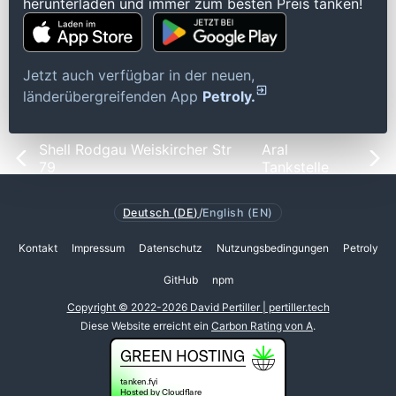
herunterladen und immer zum besten Preis tanken!
Jetzt auch verfügbar in der neuen,
länderübergreifenden App
Petroly.
Shell Rodgau Weiskircher Str
Aral
79
Tankstelle
Deutsch (DE)
/
English (EN)
Kontakt
Impressum
Datenschutz
Nutzungsbedingungen
Petroly
GitHub
npm
Copyright © 2022-2026 David Pertiller | pertiller.tech
Diese Website erreicht ein
Carbon Rating von A
.