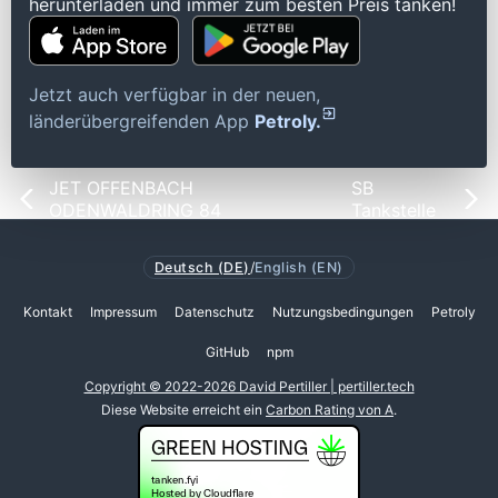
herunterladen und immer zum besten Preis tanken!
Jetzt auch verfügbar in der neuen,
länderübergreifenden App
Petroly.
JET OFFENBACH
SB
ODENWALDRING 84
Tankstelle
Deutsch (DE)
/
English (EN)
Kontakt
Impressum
Datenschutz
Nutzungsbedingungen
Petroly
GitHub
npm
Copyright © 2022-2026 David Pertiller | pertiller.tech
Diese Website erreicht ein
Carbon Rating von A
.