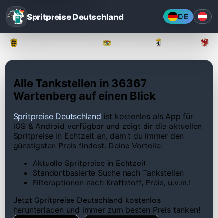
Spritpreise Deutschland
DE
Baden-Württemberg
Bayern
Berlin
Alle Tankstellen in 36367
Wartenberg auf einen Blick
Spritpreise Deutschland
ist kostenlos als App für
iOS & Android verfügbar und zeigt dir die aktuellen
Spritpreise in Echtzeit an, damit du immer den
günstigsten Preis findest. Deine Vorteile:
Aktuelle Spritpreise in Echtzeit
Standortbasierte Suche nach Tankstellen
Filteroptionen nach Kraftstoff, Preis, u.v.m.!
Jetzt Spritpreise Deutschland kostenlos
herunterladen und immer zum besten Preis tanken!