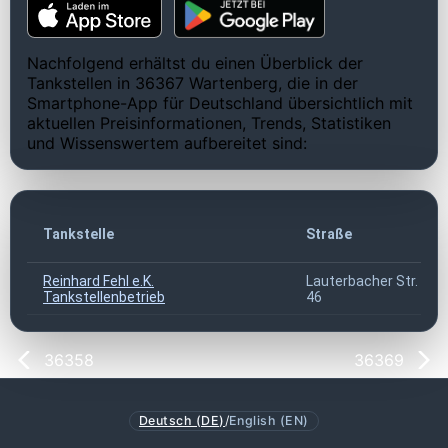
Nachfolgend erhältst du einen Überblick der
Tankstellen in 36367 Wartenberg, die in der
Smartphone-App für Deutschland übersichtlich mit
aktuellen Preisinformationen, Trends, Statistiken
und Wissenswertem aufbereitet sind:
Tankstelle
Straße
Reinhard Fehl e.K.
Lauterbacher Str.
Tankstellenbetrieb
46
36358
36369
Deutsch (DE)
/
English (EN)