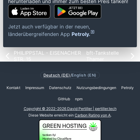
herunterladen und immer zum besten Preis tanken!
Jetzt auch verfügbar in der neuen,
länderübergreifenden App
Petroly.
PHILIPPSTAL - EISENACHER
bft-Tankstelle
STR. 15
Thamer
Deutsch (DE)
/
English (EN)
Kontakt
Impressum
Datenschutz
Nutzungsbedingungen
Petroly
GitHub
npm
Copyright © 2022-2026 David Pertiller | pertiller.tech
Diese Website erreicht ein
Carbon Rating von A
.