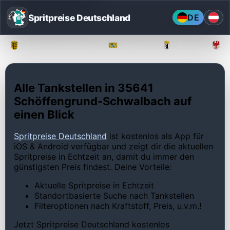
Spritpreise Deutschland
DE
Baden-Württemberg
Bayern
Berlin
Alle Tankstellen in 35641
Schöffengrund-Schwalbach auf
einen Blick
Spritpreise Deutschland
ist kostenlos als App für
iOS & Android verfügbar und zeigt dir die aktuellen
Spritpreise in Echtzeit an, damit du immer den
günstigsten Preis findest. Deine Vorteile:
Aktuelle Spritpreise in Echtzeit
Standortbasierte Suche nach Tankstellen
Filteroptionen nach Kraftstoff, Preis, u.v.m.!
Jetzt Spritpreise Deutschland kostenlos