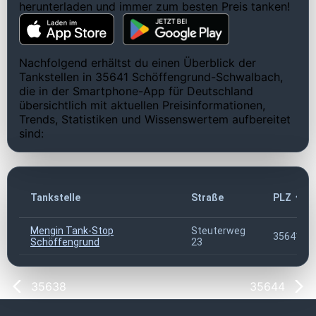
herunterladen und immer zum besten Preis tanken!
Nachfolgend erhältst du einen Überblick der
Tankstellen in 35641 Schöffengrund-Schwalbach,
die in der Smartphone-App für Deutschland
übersichtlich mit aktuellen Preisinformationen,
Trends, Statistiken und Wissenswertem aufbereitet
sind:
Tankstelle
Straße
PLZ
Mengin Tank-Stop
Steuterweg
35641
Schöffengrund
23
35638
35644