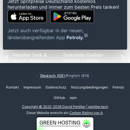
Jetzt Spritpreise Deutschland kostenlos
herunterladen und immer zum besten Preis tanken!
Jetzt auch verfügbar in der neuen,
länderübergreifenden App
Petroly.
Mandler Tank &
Tankstelle Gießen-
Wasch GmbH
Gottlieb-Daimler
Deutsch (DE)
/
English (EN)
Kontakt
Impressum
Datenschutz
Nutzungsbedingungen
Petroly
GitHub
npm
Copyright © 2022-2026 David Pertiller | pertiller.tech
Diese Website erreicht ein
Carbon Rating von A
.