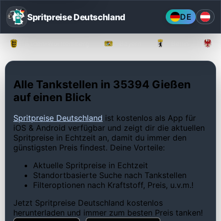
Spritpreise Deutschland
DE
Baden-Württemberg
Bayern
Berlin
Alle Tankstellen in 35394 Gießen
auf einen Blick
Spritpreise Deutschland
ist kostenlos als App für
iOS & Android verfügbar und zeigt dir die aktuellen
Spritpreise in Echtzeit an, damit du immer den
günstigsten Preis findest. Deine Vorteile:
Aktuelle Spritpreise in Echtzeit
Standortbasierte Suche nach Tankstellen
Filteroptionen nach Kraftstoff, Preis, u.v.m.!
Jetzt Spritpreise Deutschland kostenlos
herunterladen und immer zum besten Preis tanken!