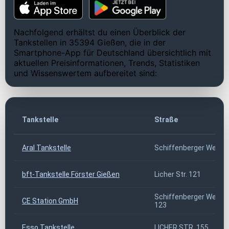
Nachfolgend erhältst du einen Überblick der
Tankstellen in 35394 Gießen, die in der
Smartphone-App für Deutschland übersichtlich mit
aktuellen Preisinformationen, Trends, Statistiken
und Wissenswertem aufbereitet sind:
Tankstelle
Straße
Aral Tankstelle
Schiffenberger Weg 6
bft-Tankstelle Förster Gießen
Licher Str. 121
Schiffenberger Weg
CE Station GmbH
123
Esso Tankstelle
LICHER STR. 155