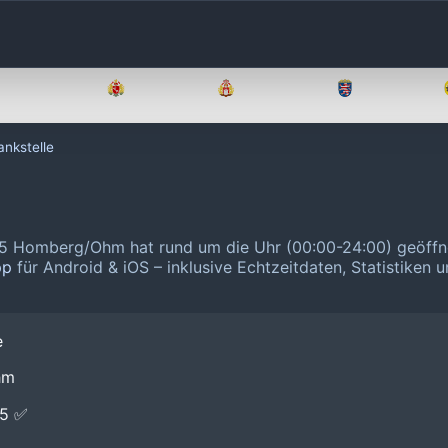
Brandenburg
Bremen
Hamburg
Hessen
nkstelle
5315 Homberg/Ohm hat rund um die Uhr (00:00-24:00) geöffn
pp
für Android & iOS – inklusive Echtzeitdaten, Statistiken 
e
hm
E5 ✅