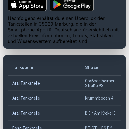
Nachfolgend erhältst du einen Überblick der
Tankstellen in 35039 Marburg, die in der
Smartphone-App für Deutschland übersichtlich mit
aktuellen Preisinformationen, Trends, Statistiken
und Wissenswertem aufbereitet sind:
Tankstelle
Straße
Großseelheimer
Aral Tankstelle
Straße 93
Aral Tankstelle
Krummbogen 4
Aral Tankstelle
B 3 / Am Krekel 3
Esso Tankstelle
BEI ST. JOST 2