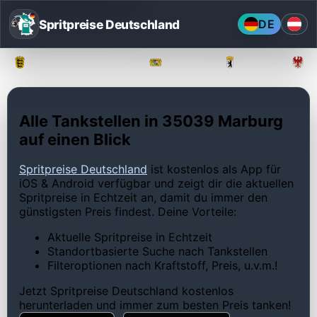
Spritpreise Deutschland
DE
Baden-Württemberg
Bayern
Berlin
Alle Tankstellen in 35039 Marburg
auf einen Blick
Spritpreise Deutschland
ist kostenlos als App für
iOS & Android verfügbar und zeigt dir die aktuellen
Spritpreise in Echtzeit an, damit du immer den
günstigsten Preis findest. Deine Vorteile:
Aktuelle Spritpreise in Echtzeit
Standortbasierte Suche nach Tankstellen
Filteroptionen nach Kraftstoff, Preis, u.v.m.!
Jetzt Spritpreise Deutschland kostenlos
herunterladen und immer zum besten Preis tanken!