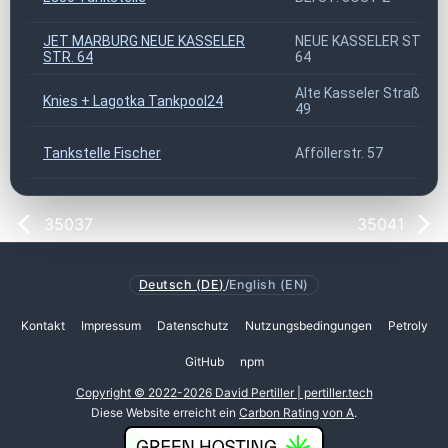
JET MARBURG NEUE KASSELER
NEUE KASSELER STR.
STR. 64
64
Alte Kasseler Straße
Knies + Lagotka Tankpool24
49
Tankstelle Fischer
Afföllerstr. 57
35037
35041
Deutsch (DE)
/
English (EN)
Kontakt
Impressum
Datenschutz
Nutzungsbedingungen
Petroly
GitHub
npm
Copyright © 2022-2026 David Pertiller | pertiller.tech
Diese Website erreicht ein
Carbon Rating von A
.