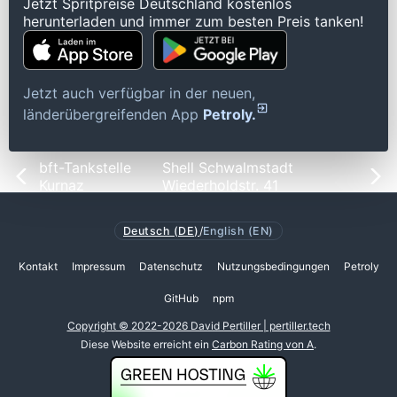
Jetzt Spritpreise Deutschland kostenlos
herunterladen und immer zum besten Preis tanken!
Jetzt auch verfügbar in der neuen,
länderübergreifenden App
Petroly.
bft-Tankstelle
Shell Schwalmstadt
Kurnaz
Wiederholdstr. 41
Deutsch (DE)
/
English (EN)
Kontakt
Impressum
Datenschutz
Nutzungsbedingungen
Petroly
GitHub
npm
Copyright © 2022-2026 David Pertiller | pertiller.tech
Diese Website erreicht ein
Carbon Rating von A
.