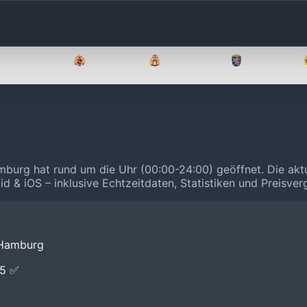
Brandenburg
Bremen
Hamburg
Hessen
mburg hat rund um die Uhr (00:00-24:00) geöffnet.
Die akt
id & iOS – inklusive Echtzeitdaten, Statistiken und Preisve
 Hamburg
E5 ✅