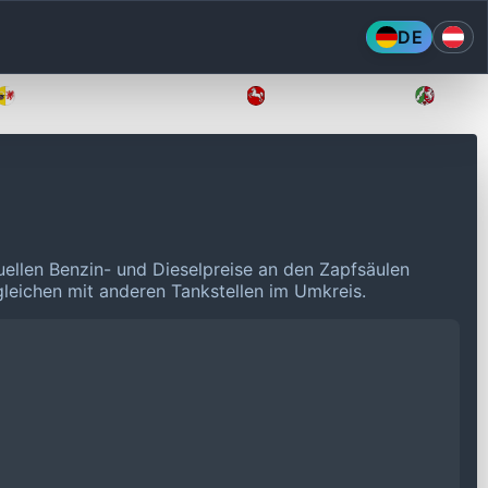
DE
Mecklenburg-Vorpommern
Niedersachsen
Nordr
uellen Benzin- und Dieselpreise an den Zapfsäulen
rgleichen mit anderen Tankstellen im Umkreis.