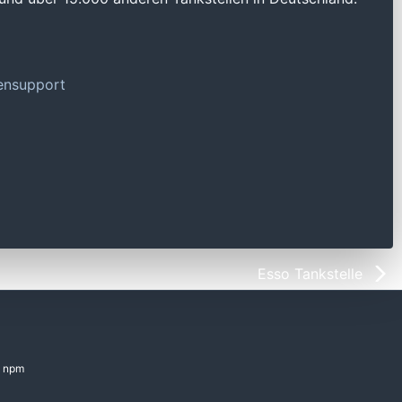
tensupport
Esso Tankstelle
npm