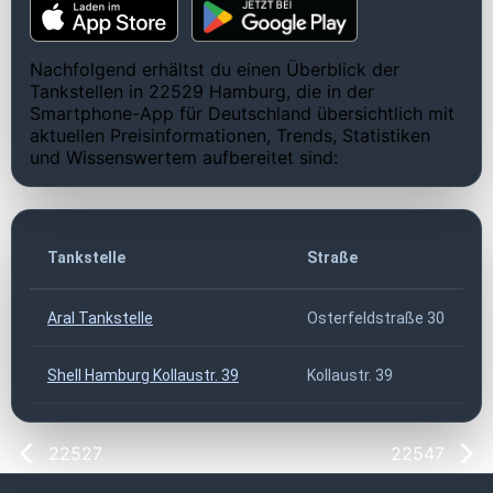
Nachfolgend erhältst du einen Überblick der
Tankstellen in 22529 Hamburg, die in der
Smartphone-App für Deutschland übersichtlich mit
aktuellen Preisinformationen, Trends, Statistiken
und Wissenswertem aufbereitet sind:
Tankstelle
Straße
Aral Tankstelle
Osterfeldstraße 30
Shell Hamburg Kollaustr. 39
Kollaustr. 39
22527
22547