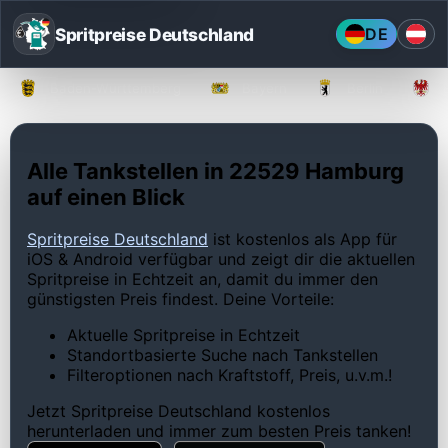
Spritpreise Deutschland
DE
Baden-Württemberg
Bayern
Berlin
Alle Tankstellen in 22529 Hamburg
auf einen Blick
Spritpreise Deutschland
ist kostenlos als App für
iOS & Android verfügbar und zeigt dir die aktuellen
Spritpreise in Echtzeit an, damit du immer den
günstigsten Preis findest. Deine Vorteile:
Aktuelle Spritpreise in Echtzeit
Standortbasierte Suche nach Tankstellen
Filteroptionen nach Kraftstoff, Preis, u.v.m.!
Jetzt Spritpreise Deutschland kostenlos
herunterladen und immer zum besten Preis tanken!