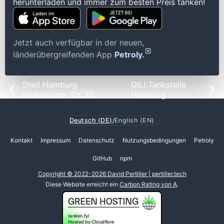
herunterladen und immer zum besten Preis tanken!
Jetzt auch verfügbar in der neuen,
länderübergreifenden App
Petroly.
Shell Hamburg
OIL! Tankstelle
Harksheider Str 35
Hamburg
Deutsch (DE)
/
English (EN)
Kontakt
Impressum
Datenschutz
Nutzungsbedingungen
Petroly
GitHub
npm
Copyright © 2022-2026 David Pertiller | pertiller.tech
Diese Website erreicht ein
Carbon Rating von A
.