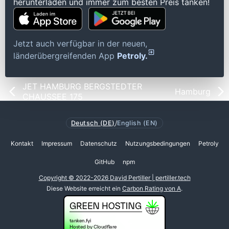
herunterladen und immer zum besten Preis tanken!
Jetzt auch verfügbar in der neuen,
länderübergreifenden App
Petroly.
JET HAMBURG BERGSTEDTER
Hamburg
CHAUSSEE 175
Deutsch (DE)
/
English (EN)
Kontakt
Impressum
Datenschutz
Nutzungsbedingungen
Petroly
GitHub
npm
Copyright © 2022-2026 David Pertiller | pertiller.tech
Diese Website erreicht ein
Carbon Rating von A
.