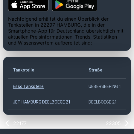
Nachfolgend erhältst du einen Überblick der
Tankstellen in 22297 HAMBURG, die in der
Smartphone-App für Deutschland übersichtlich mit
aktuellen Preisinformationen, Trends, Statistiken
und Wissenswertem aufbereitet sind:
Tankstelle
Straße
Esso Tankstelle
UEBERSEERING 1
JET HAMBURG DEELBOEGE 21
DEELBOEGE 21
22177
22305