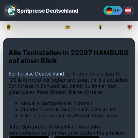
Spritpreise Deutschland
DE
Baden-Württemberg
Bayern
Berlin
Alle Tankstellen in 22297 HAMBURG
auf einen Blick
Spritpreise Deutschland
ist kostenlos als App für
iOS & Android verfügbar und zeigt dir die aktuellen
Spritpreise in Echtzeit an, damit du immer den
günstigsten Preis findest. Deine Vorteile:
Aktuelle Spritpreise in Echtzeit
Standortbasierte Suche nach Tankstellen
Filteroptionen nach Kraftstoff, Preis, u.v.m.!
Jetzt Spritpreise Deutschland kostenlos
herunterladen und immer zum besten Preis tanken!