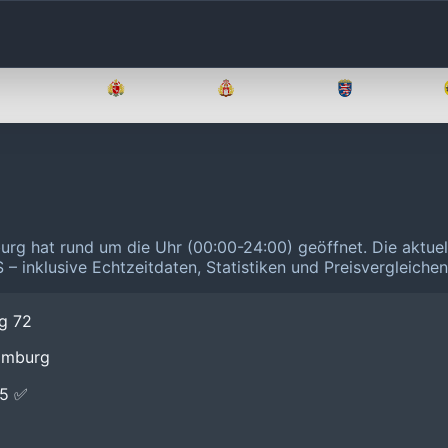
Brandenburg
Bremen
Hamburg
Hessen
rg hat rund um die Uhr (00:00-24:00) geöffnet.
Die aktue
 – inklusive Echtzeitdaten, Statistiken und Preisvergleiche
g 72
amburg
E5 ✅