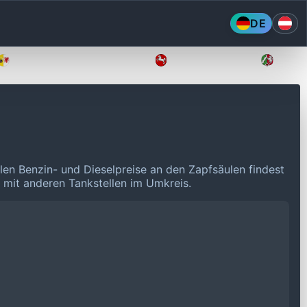
DE
Mecklenburg-Vorpommern
Niedersachsen
Nordr
llen Benzin- und Dieselpreise an den Zapfsäulen findest
n mit anderen Tankstellen im Umkreis.