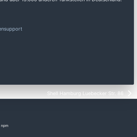
tensupport
Shell Hamburg Luebecker Str. 86
npm