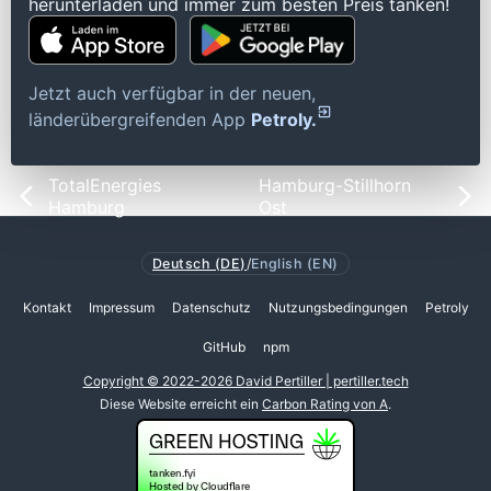
herunterladen und immer zum besten Preis tanken!
Jetzt auch verfügbar in der neuen,
länderübergreifenden App
Petroly.
TotalEnergies
Hamburg-Stillhorn
Hamburg
Ost
Deutsch (DE)
/
English (EN)
Kontakt
Impressum
Datenschutz
Nutzungsbedingungen
Petroly
GitHub
npm
Copyright © 2022-2026 David Pertiller | pertiller.tech
Diese Website erreicht ein
Carbon Rating von A
.