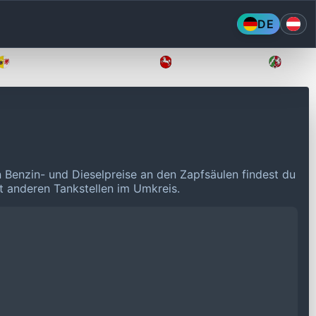
DE
Mecklenburg-Vorpommern
Niedersachsen
Nordr
n Benzin- und Dieselpreise an den Zapfsäulen findest du
it anderen Tankstellen im Umkreis.