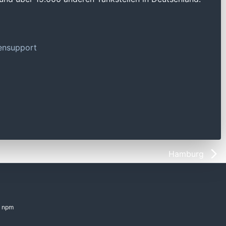
tensupport
Hamburg
npm