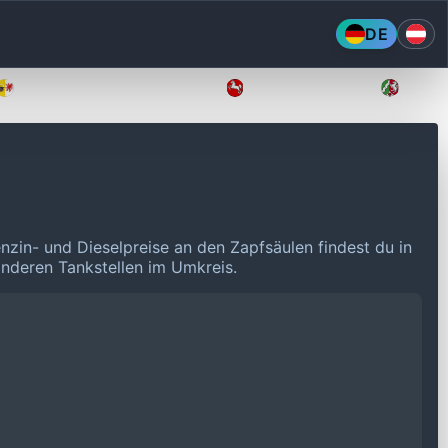
DE
Mecklenburg-Vorpommern
Niedersachsen
Nordr
enzin- und Dieselpreise an den Zapfsäulen findest du in
 anderen Tankstellen im Umkreis.