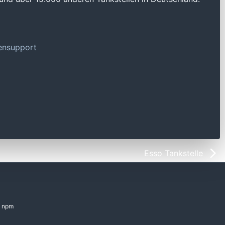
tensupport
Esso Tankstelle
npm